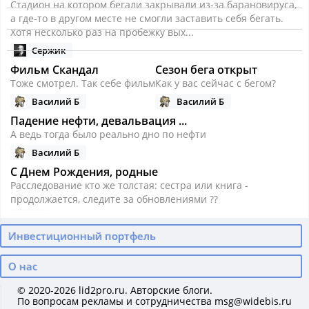
Стадион на котором бегали закрывали из-за барановируса,
а где-то в другом месте не смогли заставить себя бегать.
Хотя несколько раз на пробежку вых...
Сержик
Фильм Скандал
Сезон бега открыт
Тоже смотрел. Так себе фильм
Как у вас сейчас с бегом?
Василий Б
Василий Б
Падение нефти, девальвация ...
А ведь тогда было реально дно по нефти
Василий Б
С Днем Рождения, родные
Расследование кто же толстая: сестра или книга -
продолжается, следите за обновлениями ??
Алиска
Падение нефти, девальвация ...
Инвестиционный портфель
Поразительно еще то, что при упавшей нефти сильно не
падают нефтедобытчики. Башнефть хоть и присела в
О нас
моменте, но много купить не получилось
© 2020-2026
lid2pro.ru
. Авторские блоги.
Сержик
По вопросам рекламы и сотрудничества msg@widebis.ru