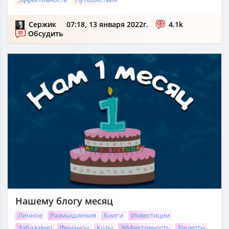
Сержик
07:18, 13 января 2022г.
4.1k
Обсудить
Нашему блогу месяц
Личное
Размышления
Книги
Инвестиции
Забааавно
Финансы
Коты
Эффективность
Рецепты