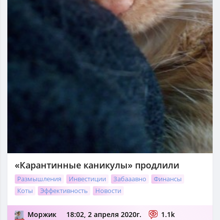
«Карантинные каникулы» продлили
Размышления
Инвестиции
Забааавно
Финансы
Коты
Эффективность
Новости
Моржик
18:02, 2 апреля 2020г.
1.1k