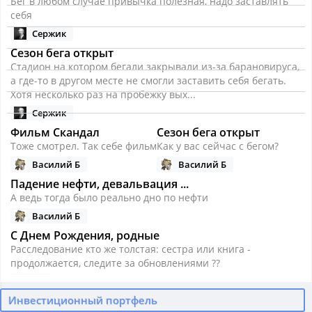
Бег в любом случае привычка полезная, надо заставлять
себя
Сержик
Сезон бега открыт
Стадион на котором бегали закрывали из-за барановируса,
а где-то в другом месте не смогли заставить себя бегать.
Хотя несколько раз на пробежку вых...
Сержик
Фильм Скандал
Сезон бега открыт
Тоже смотрел. Так себе фильм
Как у вас сейчас с бегом?
Василий Б
Василий Б
Падение нефти, девальвация ...
А ведь тогда было реально дно по нефти
Василий Б
С Днем Рождения, родные
Расследование кто же толстая: сестра или книга -
продолжается, следите за обновлениями ??
Алиска
Падение нефти, девальвация ...
Инвестиционный портфель
Поразительно еще то, что при упавшей нефти сильно не