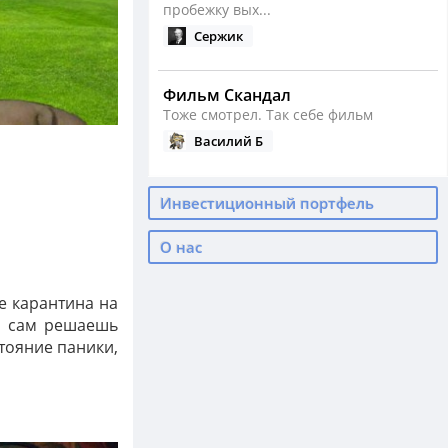
пробежку вых...
Сержик
Фильм Скандал
Тоже смотрел. Так себе фильм
Василий Б
Сезон бега открыт
Инвестиционный портфель
Как у вас сейчас с бегом?
Василий Б
О нас
е карантина на
Падение нефти, девальвация ...
ты сам решаешь
А ведь тогда было реально дно по
нефти
стояние паники,
Василий Б
С Днем Рождения, родные