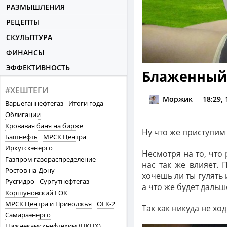
РАЗМЫШЛЕНИЯ
РЕЦЕПТЫ
СКУЛЬПТУРА
ФИНАНСЫ
ЭФФЕКТИВНОСТЬ
Блаженный
#ХЕШТЕГИ
Моржик
18:29, 
Варьеганнефтегаз
Итоги года
Облигации
Кровавая баня на бирже
Ну что же приступим
Башнефть
МРСК Центра
Иркутскэнерго
Несмотря на то, что
Газпром газораспределение
нас так же влияет.
Ростов-на-Дону
хочешь ли ты гулять 
Русгидро
Сургутнефтегаз
а что же будет дальш
Коршуновский ГОК
МРСК Центра и Приволжья
ОГК-2
Так как никуда не хо
Самараэнерго
Нижнекамскнефтехим (НКНХ)