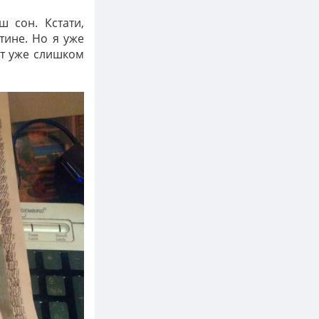
побежать. Это произошло со мной
однажды вечером, когда я лежала и
ш сон. Кстати,
играла в игру, я просто встала и
тине. Но я уже
сказала: побежали.
ет уже слишком
Моржик