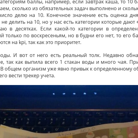
тегориям баллы, например, если завтрак каша, то 10 ба
аем, сколько из обязательных задач выполнено и скольк
 число делю на 10. Конечное значение есть оценка дн
 не делить на 10, но у нас есть категории которые дают 
таю в десятках. Если какой-то категории в определе
 только по воскресеньям, но в будни его нет, то его б
ся на kpi, так как это приоритет.
оды. И вот от него есть реальный толк. Недавно обн
, так как выпила всего 1 стакан воды и много чая. П
 В общем организм уже явно привык к определенному об
го вести трекер учета.