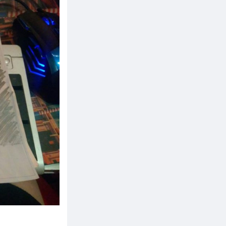
Расследование кто же толстая: сестра
или книга - продолжается, следите за
обновлениями ??
Алиска
Падение нефти, девальвация ...
Поразительно еще то, что при
упавшей нефти сильно не падают
нефтедобытчики. Башнефть хоть и
присела в моменте, но много купить
не получилось
Сержик
Пожрать и постричься
Конечно не всем дано)))
Моржик
Сезон бега открыт
Тут главное один раз встать и