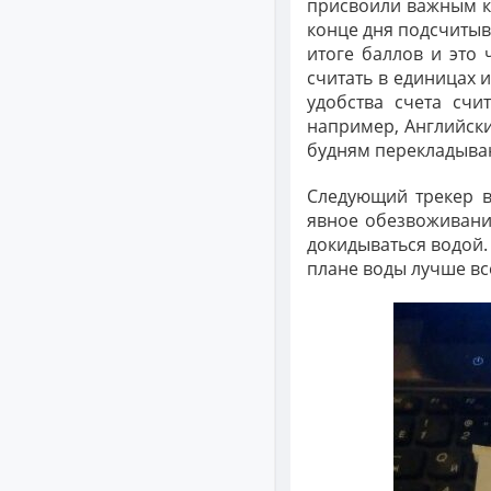
присвоили важным ка
конце дня подсчитыв
итоге баллов и это
считать в единицах и
удобства счета счи
например, Английский
будням перекладывают
Следующий трекер в
явное обезвоживание
докидываться водой.
плане воды лучше все