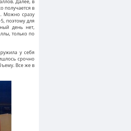
ллов. Далее, в
о получается в
я. Можно сразу
+5, поэтому для
нный день нет,
аллы, только по
аружила у себя
ришлось срочно
ъему. Все же в