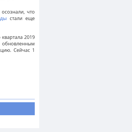
Расследование кто же толстая: сестра
или книга - продолжается, следите за
 осознали, что
обновлениями ??
нды
стали еще
Алиска
Падение нефти, девальвация ...
 квартала 2019
Поразительно еще то, что при
 обновленным
упавшей нефти сильно не падают
кцию. Сейчас 1
нефтедобытчики. Башнефть хоть и
присела в моменте, но много купить
не получилось
Сержик
Пожрать и постричься
Конечно не всем дано)))
Моржик
Сезон бега открыт
Тут главное один раз встать и