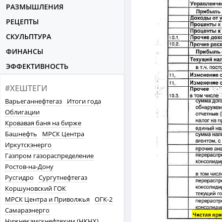
РАЗМЫШЛЕНИЯ
РЕЦЕПТЫ
СКУЛЬПТУРА
ФИНАНСЫ
ЭФФЕКТИВНОСТЬ
#ХЕШТЕГИ
Варьеганнефтегаз
Итоги года
Облигации
Кровавая баня на бирже
Башнефть
МРСК Центра
Иркутскэнерго
Газпром газораспределение
Ростов-на-Дону
Русгидро
Сургутнефтегаз
Коршуновский ГОК
МРСК Центра и Приволжья
ОГК-2
Самараэнерго
Нижнекамскнефтехим (НКНХ)