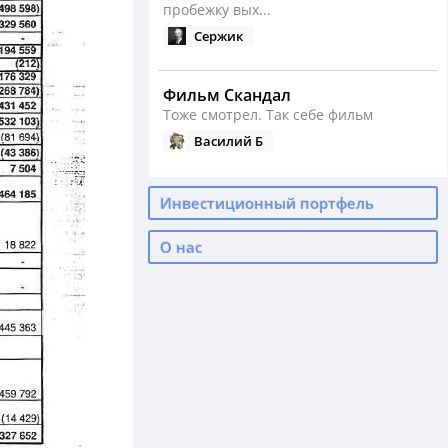
пробежку вых...
Сержик
Фильм Скандал
Тоже смотрел. Так себе фильм
Василий Б
Сезон бега открыт
Инвестиционный портфель
Как у вас сейчас с бегом?
Василий Б
О нас
Падение нефти, девальвация ...
А ведь тогда было реально дно по
нефти
Василий Б
С Днем Рождения, родные