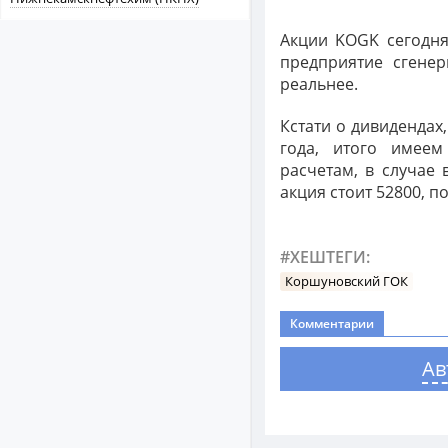
Акции KOGK сегодня
предприятие сгене
реальнее.
Кстати о дивидендах
года, итого имее
расчетам, в случае 
акция стоит 52800, п
#ХЕШТЕГИ:
Коршуновский ГОК
Комментарии
Ав