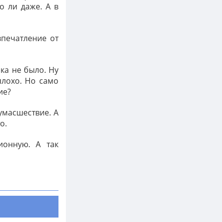
Расследование кто же толстая: сестра
о ли даже. А в
или книга - продолжается, следите за
обновлениями ??
Алиска
впечатление от
Падение нефти, девальвация ...
ка не было. Ну
Поразительно еще то, что при
упавшей нефти сильно не падают
плохо. Но само
нефтедобытчики. Башнефть хоть и
ие?
присела в моменте, но много купить
не получилось
умасшествие. А
Сержик
о.
ионную. А так
Пожрать и постричься
Конечно не всем дано)))
Моржик
Сезон бега открыт
Тут главное один раз встать и