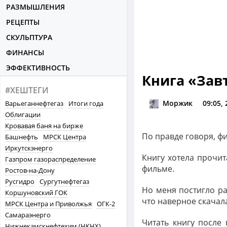
РАЗМЫШЛЕНИЯ
РЕЦЕПТЫ
СКУЛЬПТУРА
ФИНАНСЫ
ЭФФЕКТИВНОСТЬ
Книга «Зав
#ХЕШТЕГИ
Моржик
09:05,
Варьеганнефтегаз
Итоги года
Облигации
Кровавая баня на бирже
По правде говоря, ф
Башнефть
МРСК Центра
Иркутскэнерго
Книгу хотела прочит
Газпром газораспределение
фильме.
Ростов-на-Дону
Русгидро
Сургутнефтегаз
Но меня постигло ра
Коршуновский ГОК
что наверное скачала
МРСК Центра и Приволжья
ОГК-2
Самараэнерго
Читать книгу после
Нижнекамскнефтехим (НКНХ)