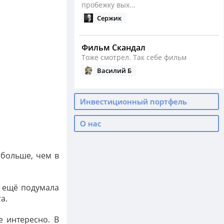
пробежку вых...
Сержик
Фильм Скандал
Тоже смотрел. Так себе фильм
Василий Б
Сезон бега открыт
Инвестиционный портфель
Как у вас сейчас с бегом?
Василий Б
О нас
Падение нефти, девальвация ...
 больше, чем в
А ведь тогда было реально дно по
нефти
Василий Б
я ещё подумала
а.
С Днем Рождения, родные
е интересно. В