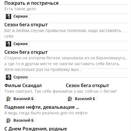
Пожрать и постричься
Есть такое дело
Сержик
Сезон бега открыт
Бег в любом случае привычка полезная, надо заставлять
себя
Сержик
Сезон бега открыт
Стадион на котором бегали закрывали из-за барановируса,
а где-то в другом месте не смогли заставить себя бегать.
Хотя несколько раз на пробежку вых...
Сержик
Фильм Скандал
Сезон бега открыт
Тоже смотрел. Так себе фильм
Как у вас сейчас с бегом?
Василий Б
Василий Б
Падение нефти, девальвация ...
А ведь тогда было реально дно по нефти
Василий Б
С Днем Рождения, родные