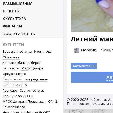
РАЗМЫШЛЕНИЯ
РЕЦЕПТЫ
СКУЛЬПТУРА
ФИНАНСЫ
ЭФФЕКТИВНОСТЬ
Летний ма
#ХЕШТЕГИ
Моржик
14:44,
Варьеганнефтегаз
Итоги года
Облигации
Кровавая баня на бирже
Комментарии
Башнефть
МРСК Центра
Иркутскэнерго
Ав
Газпром газораспределение
Ростов-на-Дону
Русгидро
Сургутнефтегаз
Коршуновский ГОК
© 2020-2026
lid2pro.ru
. А
МРСК Центра и Приволжья
ОГК-2
По вопросам рекламы и с
Самараэнерго
Нижнекамскнефтехим (НКНХ)