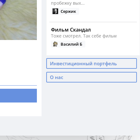
пробежку вых...
Сержик
Фильм Скандал
Тоже смотрел. Так себе фильм
Василий Б
Сезон бега открыт
Инвестиционный портфель
Как у вас сейчас с бегом?
Василий Б
О нас
Падение нефти, девальвация ...
А ведь тогда было реально дно по
нефти
Василий Б
С Днем Рождения, родные