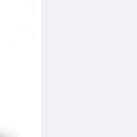
побежать. Это произошло со мной
однажды вечером, когда я лежала и
играла в игру, я просто встала и
сказала: побежали.
Моржик