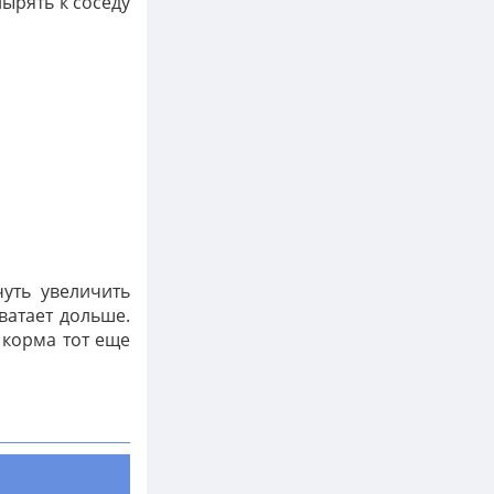
нырять к соседу
уть увеличить
ватает дольше.
 корма тот еще