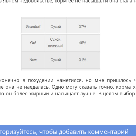
в явном недовольстве, корм ее не насыщал и она стала 
конечно в похудении наметился, но мне пришлось ч
че она не наедалась. Одно могу сказать точно, корма х
что он более жирный и насыщает лучше. В целом выбор
торизуйтесь
, чтобы добавить комментарий