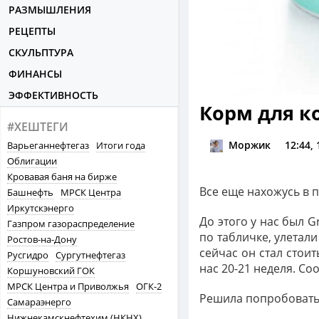
РАЗМЫШЛЕНИЯ
РЕЦЕПТЫ
СКУЛЬПТУРА
ФИНАНСЫ
ЭФФЕКТИВНОСТЬ
Корм для к
#ХЕШТЕГИ
Моржик
12:44,
Варьеганнефтегаз
Итоги года
Облигации
Кровавая баня на бирже
Все еще нахожусь в 
Башнефть
МРСК Центра
Иркутскэнерго
До этого у нас был G
Газпром газораспределение
по табличке, улетали
Ростов-на-Дону
сейчас он стал стоит
Русгидро
Сургутнефтегаз
нас 20-21 неделя. Соо
Коршуновский ГОК
МРСК Центра и Приволжья
ОГК-2
Решила попробовать 
Самараэнерго
Нижнекамскнефтехим (НКНХ)