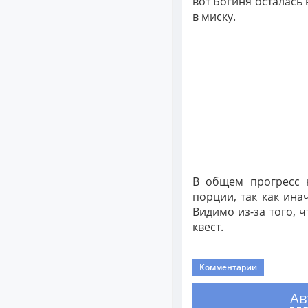
вот Богиня осталась 
в миску.
В общем прогресс 
порции, так как ина
Видимо из-за того, 
квест.
Комментарии
Ав