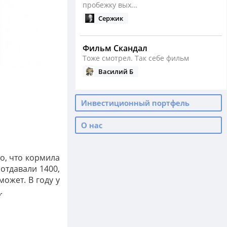
пробежку вых...
Сержик
Фильм Скандал
Тоже смотрел. Так себе фильм
Василий Б
Сезон бега открыт
Инвестиционный портфель
Как у вас сейчас с бегом?
Василий Б
О нас
Падение нефти, девальвация ...
то, что кормила
А ведь тогда было реально дно по
 отдавали 1400,
нефти
может. В году у
Василий Б
.
С Днем Рождения, родные