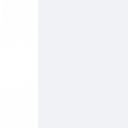
Расследование кто же толстая: сестра
или книга - продолжается, следите за
обновлениями ??
Алиска
Падение нефти, девальвация ...
Поразительно еще то, что при
упавшей нефти сильно не падают
нефтедобытчики. Башнефть хоть и
присела в моменте, но много купить
не получилось
Сержик
Пожрать и постричься
Конечно не всем дано)))
Моржик
Сезон бега открыт
Тут главное один раз встать и