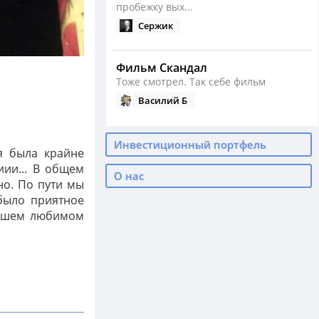
пробежку вых...
Сержик
Фильм Скандал
Тоже смотрел. Так себе фильм
Василий Б
Сезон бега открыт
Инвестиционный портфель
я была крайне
Как у вас сейчас с бегом?
иии... В общем
Василий Б
О нас
но. По пути мы
было приятное
нашем любимом
Падение нефти, девальвация ...
А ведь тогда было реально дно по
нефти
Василий Б
С Днем Рождения, родные