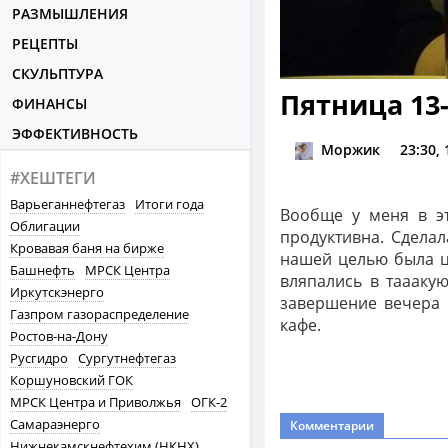
РАЗМЫШЛЕНИЯ
РЕЦЕПТЫ
СКУЛЬПТУРА
Пятница 13
ФИНАНСЫ
ЭФФЕКТИВНОСТЬ
Моржик
23:30,
#ХЕШТЕГИ
Варьеганнефтегаз
Итоги года
Вообще у меня в эт
Облигации
продуктивна. Сделал
Кровавая баня на бирже
нашей целью была ц
Башнефть
МРСК Центра
вляпались в таааку
Иркутскэнерго
завершение вечера
Газпром газораспределение
кафе.
Ростов-на-Дону
Русгидро
Сургутнефтегаз
Коршуновский ГОК
МРСК Центра и Приволжья
ОГК-2
Самараэнерго
Комментарии
Нижнекамскнефтехим (НКНХ)