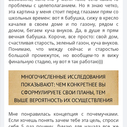
проблемы с целеполаганием. Но я знаю четко,
эта картина у меня стоит перед глазами прям со
школьных времен: вот я бабушка, сижу в кресло
качалке в своем доме и по газону, рядом с
домом, бегаем куча внуков. Да, в душе я прям
вечная бабушка. Короче, все просто: свой дом,
счастливая старость, зеленый газон, куча внуков.
Понимаю, что между сейчас и старостью
большой промежуток, но вообщем-то я вижу
финальную стадию, ну вот я так работаю)))
Мне понравилась концепция с почемучками.
Если хочешь понять зачем тебе эта цель, спроси
себя 5 раз почему. Думаю для начала все же